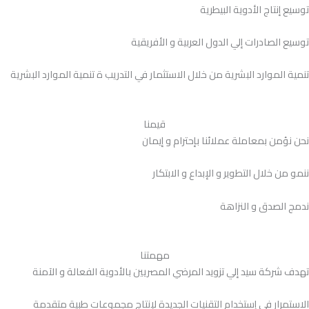
توسيع إنتاج الأدوية البيطرية
توسيع الصادرات إلي الدول العربية و الأفريقية
تنمية الموارد البشرية من خلال الاستثمار في التدريب ة تنمية الموارد البشرية
قيمنا
نحن نؤمن بمعاملة عملائنا بإحترام و إيمان
ننمو من خلال التطوير و الإبداع و الابتكار
ندمج الصدق و النزاهة
مهمتنا
تهدف شركة سيد إلي تزويد المرضي المصريين بالأدوية الفعالة و الآمنة
الاستمرار في إستخدام التقنيات الجديدة لإنتاج مجموعات طبية متقدمة