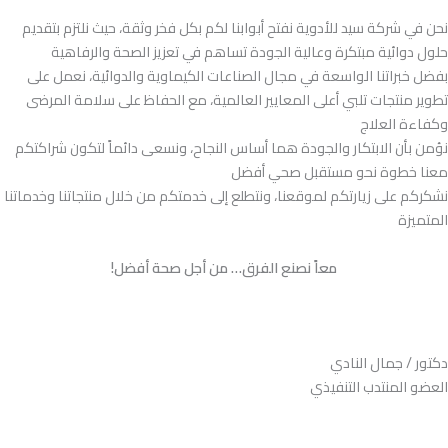
نحن في شركة سيد للأدوية نفتح أبوابنا لكم بكل فخر وثقة، حيث نلتزم بتقديم
حلول دوائية مبتكرة وعالية الجودة تساهم في تعزيز الصحة والرفاهية
بفضل خبراتنا الواسعة في مجال الصناعات الكيماوية والدوائية، نعمل على
تطوير منتجات تلبي أعلى المعايير العالمية، مع الحفاظ على سلامة المرضى
وكفاءة العلاج
نؤمن بأن الابتكار والجودة هما أساس النجاح، ونسعى دائماً لتكون شراكتكم
معنا خطوة نحو مستقبل صحي أفضل
نشكركم على زيارتكم لموقعنا، ونتطلع إلى خدمتكم من خلال منتجاتنا وخدماتنا
المتميزة
معاً نصنع الفرق… من أجل صحة أفضل!
دكتور / جمال النادي
العضو المنتدب التنفيذي