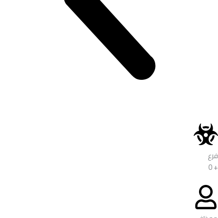
فرع
0
+