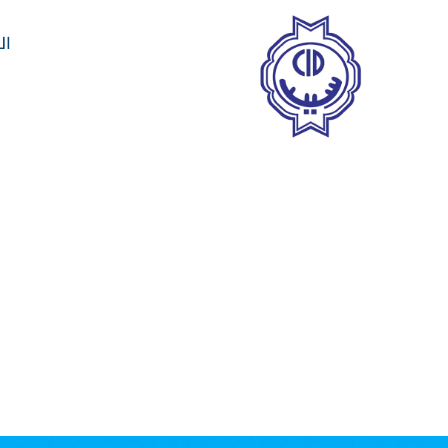
خطي
لى
ال
لمحتوى