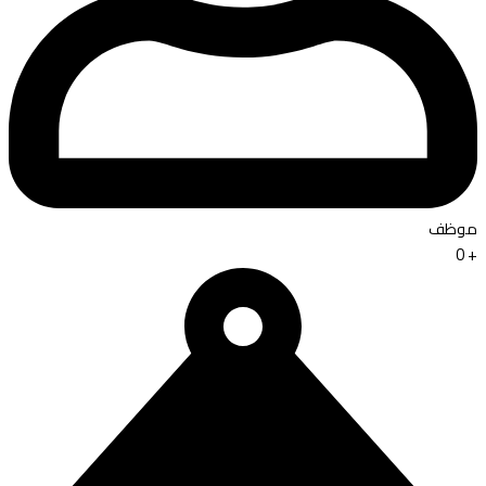
موظف
0
+