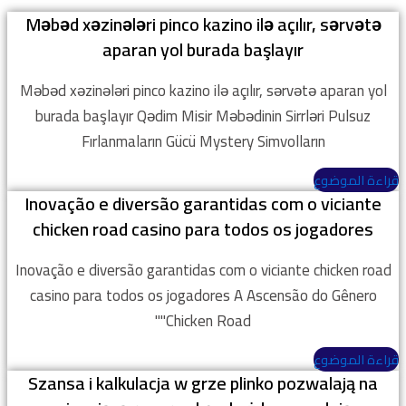
Məbəd xəzinələri pinco kazino ilə açılır, sərvətə
aparan yol burada başlayır
Məbəd xəzinələri pinco kazino ilə açılır, sərvətə aparan yol
burada başlayır Qədim Misir Məbədinin Sirrləri Pulsuz
Fırlanmaların Gücü Mystery Simvolların
قراءة الموضوع
Inovação e diversão garantidas com o viciante
chicken road casino para todos os jogadores
Inovação e diversão garantidas com o viciante chicken road
casino para todos os jogadores A Ascensão do Gênero
"Chicken Road"
قراءة الموضوع
Szansa i kalkulacja w grze plinko pozwalają na