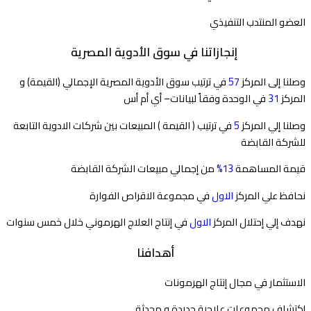
العضو المنتدب التنفيذي
إنجازاتنا في سوق الأدوية المصرية
وصلنا إلى المركز
57
في ترتيب سوق الأدوية المصرية الإجمالي (القيمة) و
المركز
31
في الوحدة وفقاً لبيانات– أي أم أس
وصلنا إلي المركز
5
في ترتيب ( القيمة ) المبيعات بين شركات الادوية التابعة
للشركة القابضة
قيمة المساهمة
13%
من إجمالي مبيعات الشركة القابضة
نحافظ علي المركز
الاول
في مجموعة الاقراص الفوارة
نهدف إلي إحتلال المركز
الاول
في إنتاج العلاج الهرموني خلال خمس سنوات
أهدافنا
الاستثمار في مجال إنتاج الهرمونات
إكتشاف مجموعات علاجية جديدة و محدثة