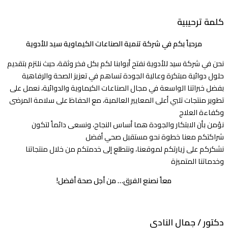
كلمة ترحيبية
مرحباً بكم في شركة تنمية الصناعات الكيماوية سيد للأدوية
نحن في شركة سيد للأدوية نفتح أبوابنا لكم بكل فخر وثقة، حيث نلتزم بتقديم
حلول دوائية مبتكرة وعالية الجودة تساهم في تعزيز الصحة والرفاهية
بفضل خبراتنا الواسعة في مجال الصناعات الكيماوية والدوائية، نعمل على
تطوير منتجات تلبي أعلى المعايير العالمية، مع الحفاظ على سلامة المرضى
وكفاءة العلاج
نؤمن بأن الابتكار والجودة هما أساس النجاح، ونسعى دائماً لتكون
شراكتكم معنا خطوة نحو مستقبل صحي أفضل
نشكركم على زيارتكم لموقعنا، ونتطلع إلى خدمتكم من خلال منتجاتنا
وخدماتنا المتميزة
معاً نصنع الفرق… من أجل صحة أفضل!
دكتور / جمال النادي