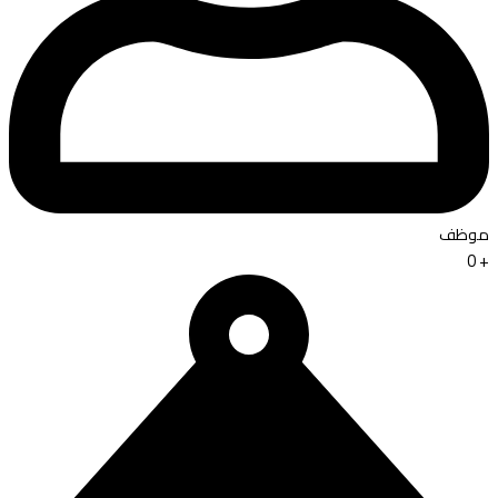
موظف
0
+