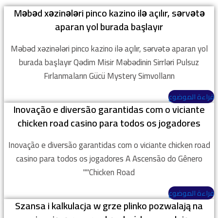
Məbəd xəzinələri pinco kazino ilə açılır, sərvətə
aparan yol burada başlayır
Məbəd xəzinələri pinco kazino ilə açılır, sərvətə aparan yol
burada başlayır Qədim Misir Məbədinin Sirrləri Pulsuz
Fırlanmaların Gücü Mystery Simvolların
قراءة الموضوع
Inovação e diversão garantidas com o viciante
chicken road casino para todos os jogadores
Inovação e diversão garantidas com o viciante chicken road
casino para todos os jogadores A Ascensão do Gênero
"Chicken Road"
قراءة الموضوع
Szansa i kalkulacja w grze plinko pozwalają na