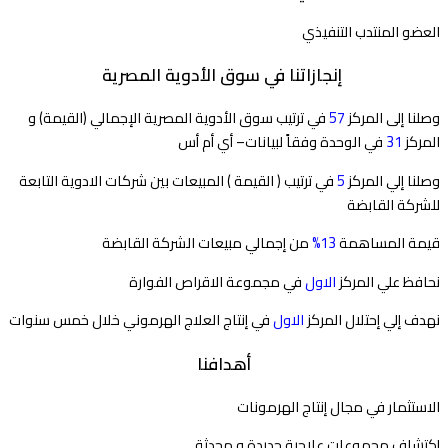
العضو المنتدب التنفيذي
إنجازاتنا في سوق الأدوية المصرية
وصلنا إلى المركز
57
في ترتيب سوق الأدوية المصرية الإجمالي (القيمة) و
المركز
31
في الوحدة وفقاً لبيانات– أي أم أس
وصلنا إلي المركز
5
في ترتيب ( القيمة ) المبيعات بين شركات الادوية التابعة
للشركة القابضة
قيمة المساهمة
13%
من إجمالي مبيعات الشركة القابضة
نحافظ علي المركز
الاول
في مجموعة الاقراص الفوارة
نهدف إلي إحتلال المركز
الاول
في إنتاج العلاج الهرموني خلال خمس سنوات
أهدافنا
الاستثمار في مجال إنتاج الهرمونات
إكتشاف مجموعات علاجية جديدة و محدثة