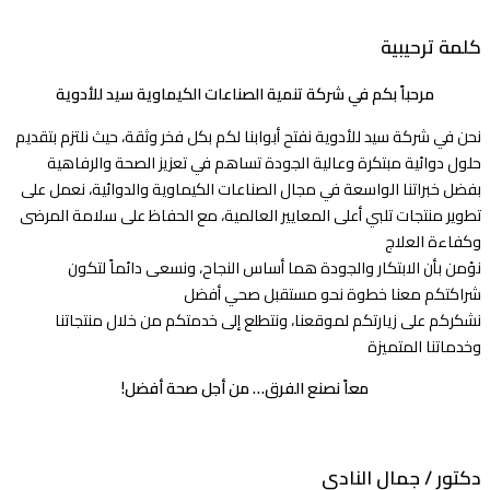
كلمة ترحيبية
مرحباً بكم في شركة تنمية الصناعات الكيماوية سيد للأدوية
نحن في شركة سيد للأدوية نفتح أبوابنا لكم بكل فخر وثقة، حيث نلتزم بتقديم
حلول دوائية مبتكرة وعالية الجودة تساهم في تعزيز الصحة والرفاهية
بفضل خبراتنا الواسعة في مجال الصناعات الكيماوية والدوائية، نعمل على
تطوير منتجات تلبي أعلى المعايير العالمية، مع الحفاظ على سلامة المرضى
وكفاءة العلاج
نؤمن بأن الابتكار والجودة هما أساس النجاح، ونسعى دائماً لتكون
شراكتكم معنا خطوة نحو مستقبل صحي أفضل
نشكركم على زيارتكم لموقعنا، ونتطلع إلى خدمتكم من خلال منتجاتنا
وخدماتنا المتميزة
معاً نصنع الفرق… من أجل صحة أفضل!
دكتور / جمال النادي